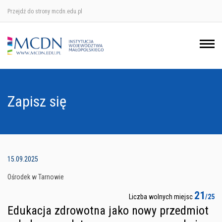
Przejdź do strony mcdn.edu.pl
Ośrodek w Krakowie
Ośrodek w Nowym Sączu
Ośrodek w Oświęcimu
Zapisz się
Ośrodek w Tarnowie
15.09.2025
Ośrodek w Tarnowie
21
Liczba wolnych miejsc
/25
Edukacja zdrowotna jako nowy przedmiot