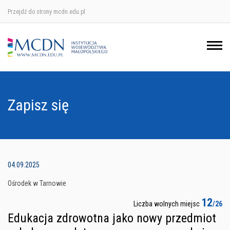
Przejdź do strony mcdn.edu.pl
Ośrodek w Krakowie
Ośrodek w Nowym Sączu
Ośrodek w Oświęcimu
Zapisz się
Ośrodek w Tarnowie
04.09.2025
Ośrodek w Tarnowie
12
Liczba wolnych miejsc
/26
Edukacja zdrowotna jako nowy przedmiot