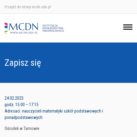
Przejdź do strony mcdn.edu.pl
Ośrodek w Krakowie
Ośrodek w Nowym Sączu
Ośrodek w Oświęcimu
Zapisz się
Ośrodek w Tarnowie
24.02.2025
godz. 15.00 – 17:15
Adresaci: nauczycieli matematyki szkół podstawowych i
ponadpodstawowych
Ośrodek w Tarnowie