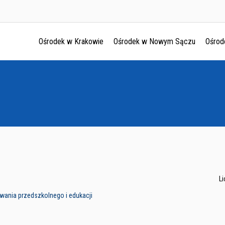
Ośrodek w Krakowie
Ośrodek w Nowym Sączu
Ośrod
Ośrodek w Krakowie
Ośrodek w Nowym Sączu
Ośrodek w Oświęcimu
Ośrodek w Tarnowie
L
wania przedszkolnego i edukacji