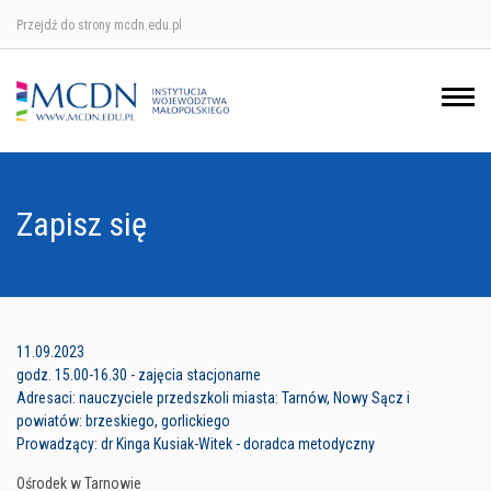
Przejdź do strony mcdn.edu.pl
Ośrodek w Krakowie
Ośrodek w Nowym Sączu
Ośrodek w Oświęcimu
Zapisz się
Ośrodek w Tarnowie
11.09.2023
godz. 15.00-16.30 - zajęcia stacjonarne
Adresaci: nauczyciele przedszkoli miasta: Tarnów, Nowy Sącz i
powiatów: brzeskiego, gorlickiego
Prowadzący: dr Kinga Kusiak-Witek - doradca metodyczny
Ośrodek w Tarnowie