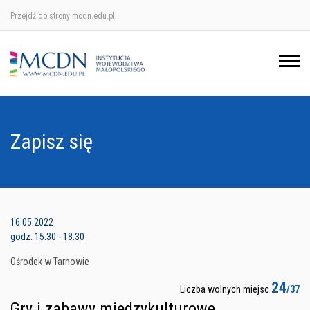
Przejdź do strony mcdn.edu.pl
Ośrodek w Krakowie
Ośrodek w Nowym Sączu
Ośrodek w Oświęcimu
Zapisz się
Ośrodek w Tarnowie
16.05.2022
godz. 15.30 - 18.30
Ośrodek w Tarnowie
24
Liczba wolnych miejsc
/37
Gry i zabawy międzykulturowe