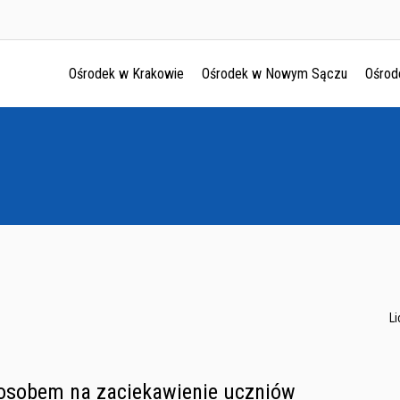
Ośrodek w Krakowie
Ośrodek w Nowym Sączu
Ośrod
Ośrodek w Krakowie
Ośrodek w Nowym Sączu
Ośrodek w Oświęcimu
Ośrodek w Tarnowie
L
osobem na zaciekawienie uczniów