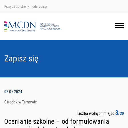
Przejdź do strony mcdn.edu.pl
Ośrodek w Krakowie
Ośrodek w Nowym Sączu
Ośrodek w Oświęcimu
Zapisz się
Ośrodek w Tarnowie
02.07.2024
Ośrodek w Tarnowie
3
Liczba wolnych miejsc
/30
Ocenianie szkolne – od formułowania