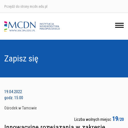
Przejdź do strony mcdn.edu.pl
Ośrodek w Krakowie
Ośrodek w Nowym Sączu
Ośrodek w Oświęcimu
Zapisz się
Ośrodek w Tarnowie
19.04.2022
godz. 15.00
Ośrodek w Tarnowie
19
Liczba wolnych miejsc
/20
Innowacyjne rozwiązania w zakresie