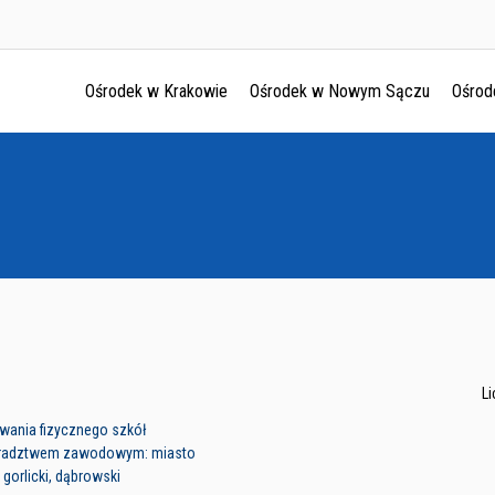
Ośrodek w Krakowie
Ośrodek w Nowym Sączu
Ośrod
Ośrodek w Krakowie
Ośrodek w Nowym Sączu
Ośrodek w Oświęcimu
Ośrodek w Tarnowie
L
wania fizycznego szkół
oradztwem zawodowym: miasto
 gorlicki, dąbrowski