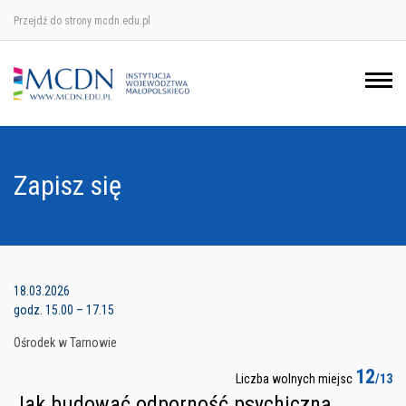
Przejdź do strony mcdn.edu.pl
Ośrodek w Krakowie
Ośrodek w Nowym Sączu
Ośrodek w Oświęcimu
Zapisz się
Ośrodek w Tarnowie
18.03.2026
godz. 15.00 – 17.15
Ośrodek w Tarnowie
12
Liczba wolnych miejsc
/13
Jak budować odporność psychiczną