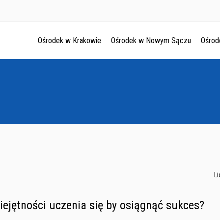
Ośrodek w Krakowie
Ośrodek w Nowym Sączu
Ośrod
Ośrodek w Krakowie
Ośrodek w Nowym Sączu
Ośrodek w Oświęcimu
Ośrodek w Tarnowie
L
iejętności uczenia się by osiągnąć sukces?