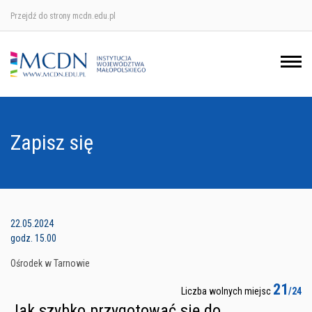
Przejdź do strony mcdn.edu.pl
Ośrodek w Krakowie
Ośrodek w Nowym Sączu
Ośrodek w Oświęcimu
Zapisz się
Ośrodek w Tarnowie
22.05.2024
godz. 15.00
Ośrodek w Tarnowie
21
Liczba wolnych miejsc
/24
Jak szybko przygotować się do