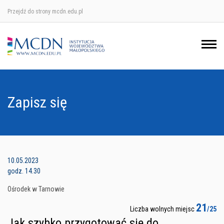
Przejdź do strony mcdn.edu.pl
Ośrodek w Krakowie
Ośrodek w Nowym Sączu
Ośrodek w Oświęcimu
Zapisz się
Ośrodek w Tarnowie
10.05.2023
godz. 14.30
Ośrodek w Tarnowie
21
Liczba wolnych miejsc
/25
Jak szybko przygotować się do