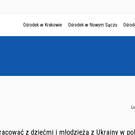
Ośrodek w Krakowie
Ośrodek w Nowym Sączu
Ośrod
Ośrodek w Krakowie
Ośrodek w Nowym Sączu
Ośrodek w Oświęcimu
Ośrodek w Tarnowie
L
racować z dziećmi i młodzieżą z Ukrainy w pol