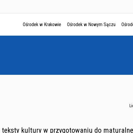
Ośrodek w Krakowie
Ośrodek w Nowym Sączu
Ośrod
Ośrodek w Krakowie
Ośrodek w Nowym Sączu
Ośrodek w Oświęcimu
Ośrodek w Tarnowie
L
 teksty kultury w przygotowaniu do maturalne