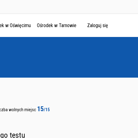
ek w Oświęcimu
Ośrodek w Tarnowie
Zaloguj się
15
iczba wolnych miejsc
/15
go testu