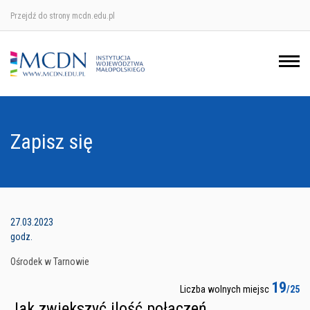
Przejdź do strony mcdn.edu.pl
Ośrodek w Krakowie
Ośrodek w Nowym Sączu
Ośrodek w Oświęcimu
Zapisz się
Ośrodek w Tarnowie
27.03.2023
godz.
Ośrodek w Tarnowie
19
Liczba wolnych miejsc
/25
Jak zwiększyć ilość połączeń