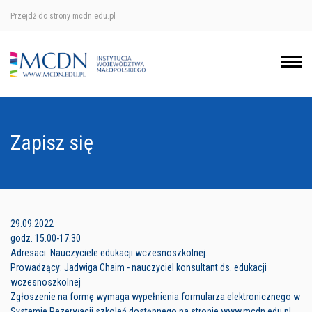
Przejdź do strony mcdn.edu.pl
Ośrodek w Krakowie
Ośrodek w Nowym Sączu
Ośrodek w Oświęcimu
Zapisz się
Ośrodek w Tarnowie
29.09.2022
godz. 15.00-17.30
Adresaci: Nauczyciele edukacji wczesnoszkolnej.
Prowadzący: Jadwiga Chaim - nauczyciel konsultant ds. edukacji
wczesnoszkolnej
Zgłoszenie na formę wymaga wypełnienia formularza elektronicznego w
Systemie Rezerwacji szkoleń dostępnego na stronie www.mcdn.edu.pl