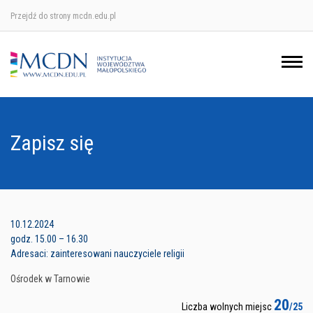
Przejdź do strony mcdn.edu.pl
Ośrodek w Krakowie
Ośrodek w Nowym Sączu
Ośrodek w Oświęcimu
Zapisz się
Ośrodek w Tarnowie
10.12.2024
godz. 15.00 – 16.30
Adresaci: zainteresowani nauczyciele religii
Ośrodek w Tarnowie
20
Liczba wolnych miejsc
/25