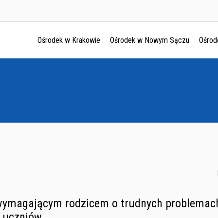
Ośrodek w Krakowie
Ośrodek w Nowym Sączu
Ośrod
Ośrodek w Krakowie
Ośrodek w Nowym Sączu
Ośrodek w Oświęcimu
Ośrodek w Tarnowie
wymagającym rodzicem o trudnych problemach
 uczniów