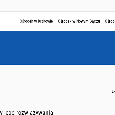
Ośrodek w Krakowie
Ośrodek w Nowym Sączu
Ośrod
Ośrodek w Krakowie
Ośrodek w Nowym Sączu
Ośrodek w Oświęcimu
Ośrodek w Tarnowie
L
by jego rozwiązywania