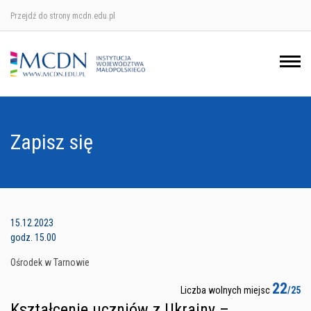
Przejdź do strony mcdn.edu.pl
Ośrodek w Krakowie
Ośrodek w Nowym Sączu
Ośrodek w Oświęcimu
Zapisz się
Ośrodek w Tarnowie
15.12.2023
godz. 15.00
Ośrodek w Tarnowie
22
Liczba wolnych miejsc
/25
Kształcenie uczniów z Ukrainy –