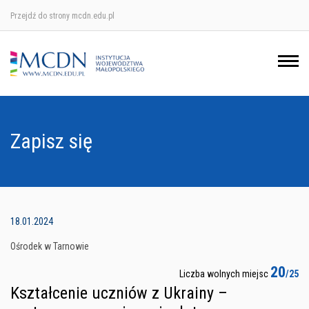
Przejdź do strony mcdn.edu.pl
Ośrodek w Krakowie
Ośrodek w Nowym Sączu
Ośrodek w Oświęcimu
Zapisz się
Ośrodek w Tarnowie
18.01.2024
Ośrodek w Tarnowie
20
Liczba wolnych miejsc
/25
Kształcenie uczniów z Ukrainy –