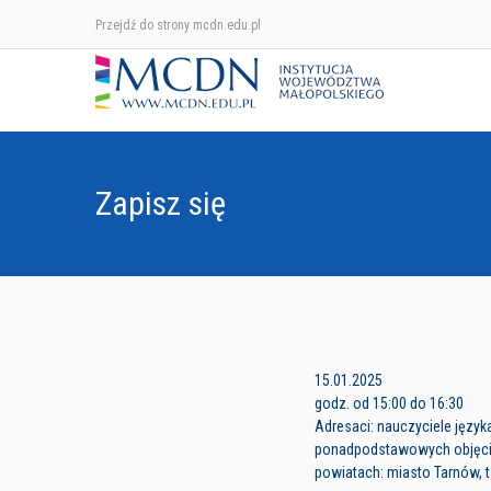
Przejdź do strony mcdn.edu.pl
Zapisz się
15.01.2025
godz. od 15:00 do 16:30
Adresaci: nauczyciele język
ponadpodstawowych objęc
powiatach: miasto Tarnów, 