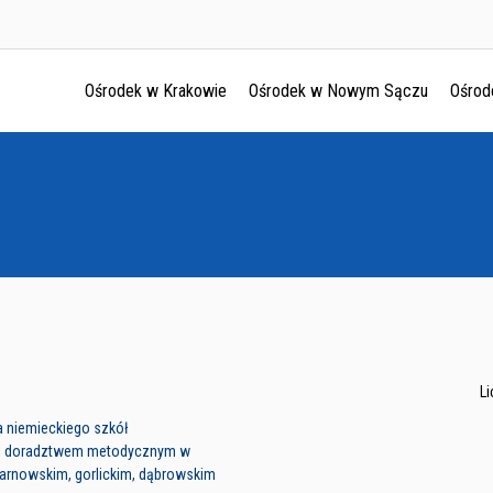
Ośrodek w Krakowie
Ośrodek w Nowym Sączu
Ośrod
Ośrodek w Krakowie
Ośrodek w Nowym Sączu
Ośrodek w Oświęcimu
Ośrodek w Tarnowie
L
a niemieckiego szkół
i doradztwem metodycznym w
tarnowskim, gorlickim, dąbrowskim