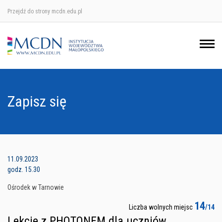
Przejdź do strony mcdn.edu.pl
Ośrodek w Krakowie
Ośrodek w Nowym Sączu
Ośrodek w Oświęcimu
Zapisz się
Ośrodek w Tarnowie
11.09.2023
godz. 15.30
Ośrodek w Tarnowie
14
Liczba wolnych miejsc
/14
Lekcje z PHOTONEM dla uczniów