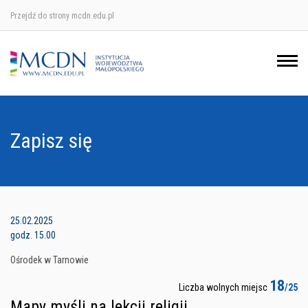
Przejdź do strony mcdn.edu.pl
Ośrodek w Krakowie
Ośrodek w Nowym Sączu
Ośrodek w Oświęcimu
Zapisz się
Ośrodek w Tarnowie
25.02.2025
godz. 15.00
Ośrodek w Tarnowie
18
Liczba wolnych miejsc
/25
Mapy myśli na lekcji religii