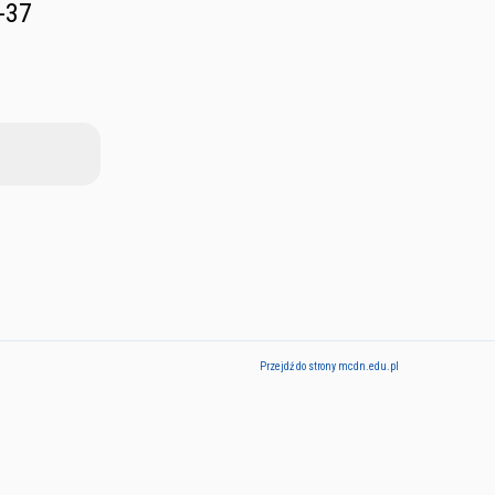
-37
Przejdź do strony mcdn.edu.pl