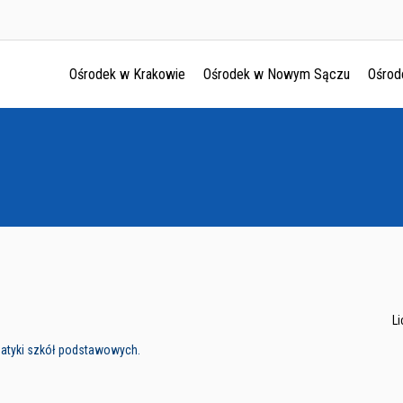
Ośrodek w Krakowie
Ośrodek w Nowym Sączu
Ośrod
Ośrodek w Krakowie
Ośrodek w Nowym Sączu
Ośrodek w Oświęcimu
Ośrodek w Tarnowie
L
matyki szkół podstawowych.