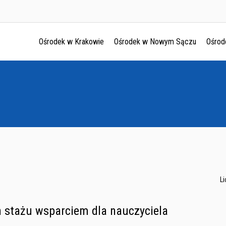
Ośrodek w Krakowie
Ośrodek w Nowym Sączu
Ośrod
Ośrodek w Krakowie
Ośrodek w Nowym Sączu
Ośrodek w Oświęcimu
Ośrodek w Tarnowie
L
n stażu wsparciem dla nauczyciela