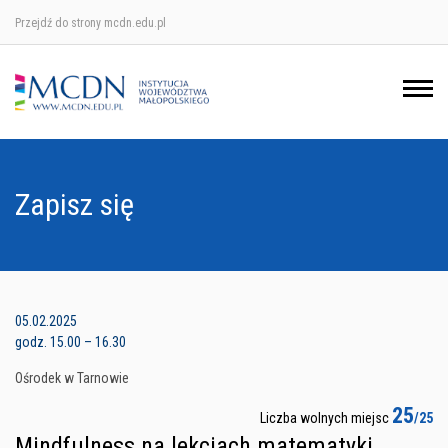
Przejdź do strony mcdn.edu.pl
Ośrodek w Krakowie
Ośrodek w Nowym Sączu
Ośrodek w Oświęcimu
Zapisz się
Ośrodek w Tarnowie
05.02.2025
godz. 15.00 – 16.30
Ośrodek w Tarnowie
25
Liczba wolnych miejsc
/25
Mindfulness na lekcjach matematyki