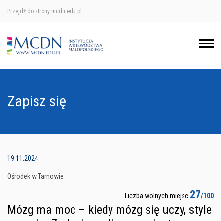
Przejdź do strony mcdn.edu.pl
Ośrodek w Krakowie
Ośrodek w Nowym Sączu
Ośrodek w Oświęcimu
Zapisz się
Ośrodek w Tarnowie
19.11.2024
Ośrodek w Tarnowie
27
Liczba wolnych miejsc
/100
Mózg ma moc – kiedy mózg się uczy, style