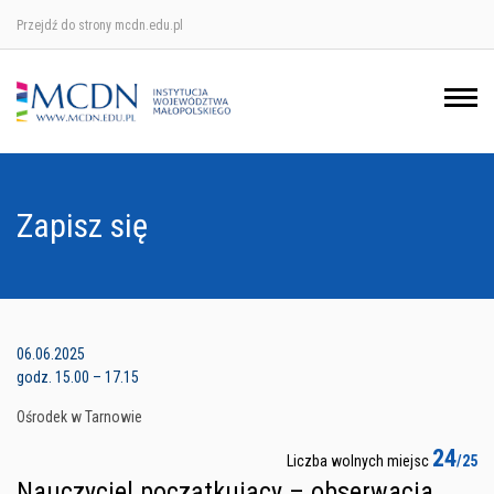
Przejdź do strony mcdn.edu.pl
Ośrodek w Krakowie
Ośrodek w Nowym Sączu
Ośrodek w Oświęcimu
Zapisz się
Ośrodek w Tarnowie
06.06.2025
godz. 15.00 – 17.15
Ośrodek w Tarnowie
24
Liczba wolnych miejsc
/25
Nauczyciel początkujący – obserwacja