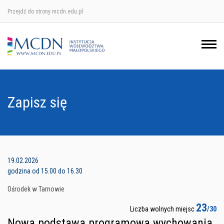
Przejdź do strony mcdn.edu.pl
Ośrodek w Krakowie
Ośrodek w Nowym Sączu
Ośrodek w Oświęcimu
Zapisz się
Ośrodek w Tarnowie
19.02.2026
godzina od 15.00 do 16.30
Ośrodek w Tarnowie
23
Liczba wolnych miejsc
/30
Nowa podstawa programowa wychowania