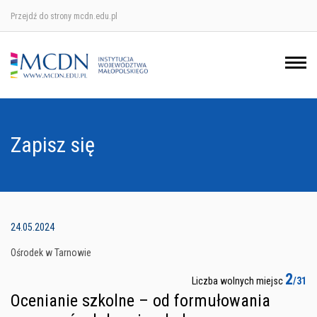
Przejdź do strony mcdn.edu.pl
Ośrodek w Krakowie
Ośrodek w Nowym Sączu
Ośrodek w Oświęcimu
Zapisz się
Ośrodek w Tarnowie
24.05.2024
Ośrodek w Tarnowie
2
Liczba wolnych miejsc
/31
Ocenianie szkolne – od formułowania