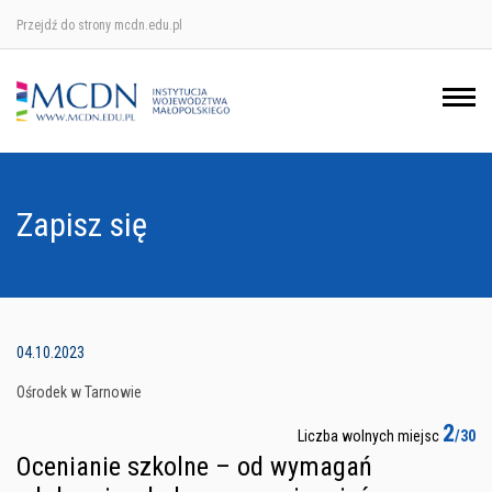
Przejdź do strony mcdn.edu.pl
Ośrodek w Krakowie
Ośrodek w Nowym Sączu
Ośrodek w Oświęcimu
Zapisz się
Ośrodek w Tarnowie
04.10.2023
Ośrodek w Tarnowie
2
Liczba wolnych miejsc
/30
Ocenianie szkolne – od wymagań