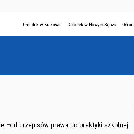
Ośrodek w Krakowie
Ośrodek w Nowym Sączu
Ośrod
Ośrodek w Krakowie
Ośrodek w Nowym Sączu
Ośrodek w Oświęcimu
Ośrodek w Tarnowie
ne –od przepisów prawa do praktyki szkolnej