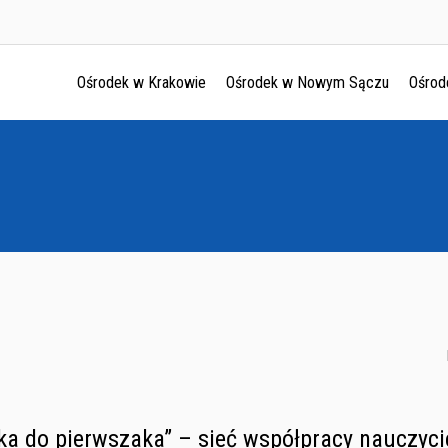
Ośrodek w Krakowie
Ośrodek w Nowym Sączu
Ośrod
Ośrodek w Krakowie
Ośrodek w Nowym Sączu
Ośrodek w Oświęcimu
Ośrodek w Tarnowie
ka do pierwszaka” – sieć współpracy nauczyc