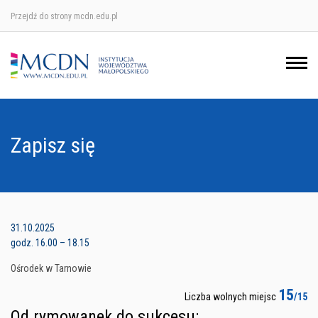
Przejdź do strony mcdn.edu.pl
Ośrodek w Krakowie
Ośrodek w Nowym Sączu
Ośrodek w Oświęcimu
Zapisz się
Ośrodek w Tarnowie
31.10.2025
godz. 16.00 – 18.15
Ośrodek w Tarnowie
15
Liczba wolnych miejsc
/15
Od rymowanek do sukcesu: