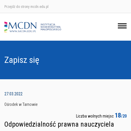
Przejdź do strony mcdn.edu.pl
Ośrodek w Krakowie
Ośrodek w Nowym Sączu
Ośrodek w Oświęcimu
Zapisz się
Ośrodek w Tarnowie
27.03.2022
Ośrodek w Tarnowie
18
Liczba wolnych miejsc
/20
Odpowiedzialność prawna nauczyciela