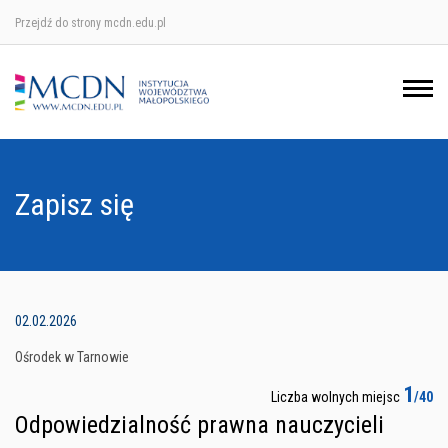
Przejdź do strony mcdn.edu.pl
Ośrodek w Krakowie
Ośrodek w Nowym Sączu
Ośrodek w Oświęcimu
Zapisz się
Ośrodek w Tarnowie
02.02.2026
Ośrodek w Tarnowie
1
Liczba wolnych miejsc
/40
Odpowiedzialność prawna nauczycieli