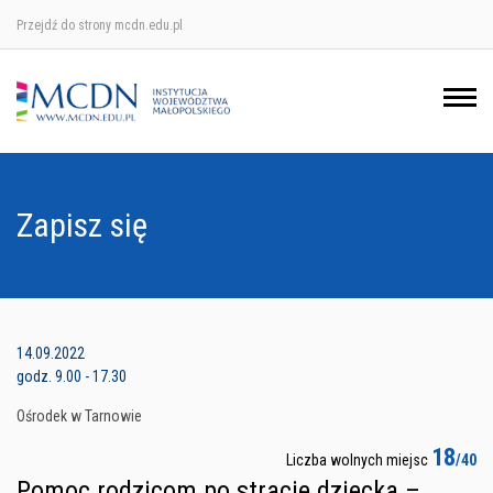
Przejdź do strony mcdn.edu.pl
Ośrodek w Krakowie
Ośrodek w Nowym Sączu
Ośrodek w Oświęcimu
Zapisz się
Ośrodek w Tarnowie
14.09.2022
godz. 9.00 - 17.30
Ośrodek w Tarnowie
18
Liczba wolnych miejsc
/40
Pomoc rodzicom po stracie dziecka –