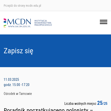
Przejdź do strony mcdn.edu.pl
Ośrodek w Krakowie
Ośrodek w Nowym Sączu
Ośrodek w Oświęcimu
Zapisz się
Ośrodek w Tarnowie
11.03.2025
godz. 15.00 -17.20
Ośrodek w Tarnowie
25
Liczba wolnych miejsc
/25
Poradnik początkującego polonisty –