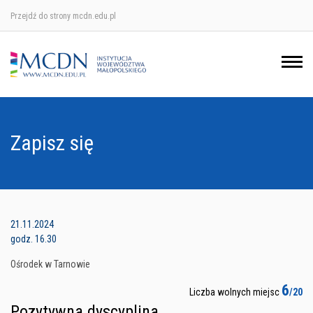
Przejdź do strony mcdn.edu.pl
Ośrodek w Krakowie
Ośrodek w Nowym Sączu
Ośrodek w Oświęcimu
Zapisz się
Ośrodek w Tarnowie
21.11.2024
godz. 16.30
Ośrodek w Tarnowie
6
Liczba wolnych miejsc
/20
Pozytywna dyscyplina