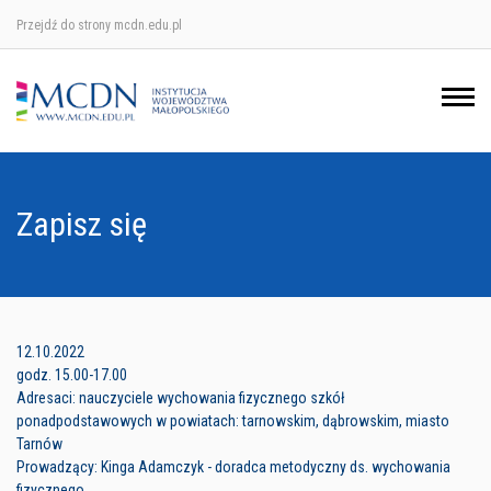
Przejdź do strony mcdn.edu.pl
Ośrodek w Krakowie
Ośrodek w Nowym Sączu
Ośrodek w Oświęcimu
Zapisz się
Ośrodek w Tarnowie
12.10.2022
godz. 15.00-17.00
Adresaci: nauczyciele wychowania fizycznego szkół
ponadpodstawowych w powiatach: tarnowskim, dąbrowskim, miasto
Tarnów
Prowadzący: Kinga Adamczyk - doradca metodyczny ds. wychowania
fizycznego