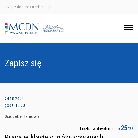
Przejdź do strony mcdn.edu.pl
Ośrodek w Krakowie
Ośrodek w Nowym Sączu
Ośrodek w Oświęcimu
Zapisz się
Ośrodek w Tarnowie
24.10.2023
godz. 15.00
Ośrodek w Tarnowie
25
Liczba wolnych miejsc
/25
Praca w klasie o zróżnicowanych