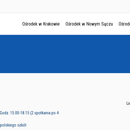
Ośrodek w Krakowie
Ośrodek w Nowym Sączu
Ośrod
Ośrodek w Krakowie
Ośrodek w Nowym Sączu
Ośrodek w Oświęcimu
Ośrodek w Tarnowie
L
. Godz. 15.00-18.15 (2 spotkania po 4
 polskiego szkół