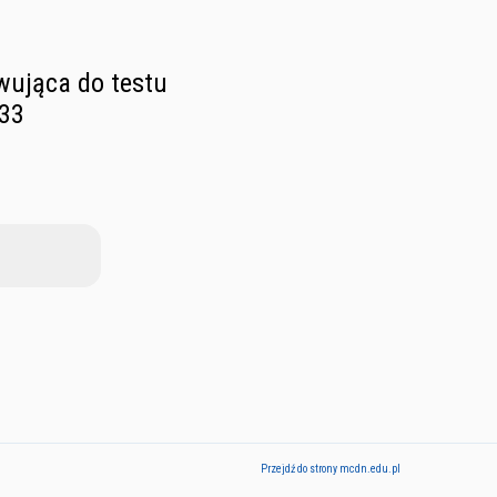
owująca do testu
-33
Przejdź do strony mcdn.edu.pl