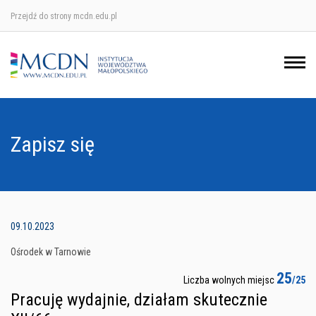
Przejdź do strony mcdn.edu.pl
Ośrodek w Krakowie
Ośrodek w Nowym Sączu
Ośrodek w Oświęcimu
Zapisz się
Ośrodek w Tarnowie
09.10.2023
Ośrodek w Tarnowie
25
Liczba wolnych miejsc
/25
Pracuję wydajnie, działam skutecznie