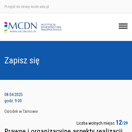
Przejdź do strony mcdn.edu.pl
Ośrodek w Krakowie
Ośrodek w Nowym Sączu
Ośrodek w Oświęcimu
Zapisz się
Ośrodek w Tarnowie
08.04.2025
godz. 9.00
Ośrodek w Tarnowie
12
Liczba wolnych miejsc
/29
Prawne i organizacyjne aspekty realizacji