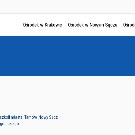
Ośrodek w Krakowie
Ośrodek w Nowym Sączu
Ośrod
Ośrodek w Krakowie
Ośrodek w Nowym Sączu
Ośrodek w Oświęcimu
Ośrodek w Tarnowie
dszkoli miasta: Tarnów, Nowy Sącz
gorlickiego