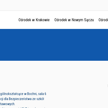
Ośrodek w Krakowie
Ośrodek w Nowym Sączu
Ośrod
Ośrodek w Krakowie
Ośrodek w Nowym Sączu
Ośrodek w Oświęcimu
Ośrodek w Tarnowie
 Ogólnokształcące w Bochni, sala 6
cji dla Bezpieczeństwa ze szkół
stawowych.