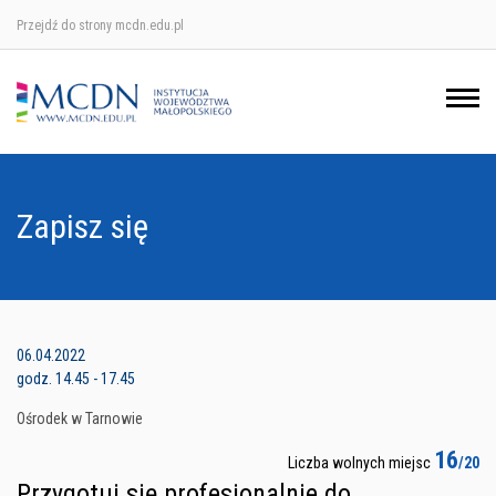
Przejdź do strony mcdn.edu.pl
Ośrodek w Krakowie
Ośrodek w Nowym Sączu
Ośrodek w Oświęcimu
Zapisz się
Ośrodek w Tarnowie
06.04.2022
godz. 14.45 - 17.45
Ośrodek w Tarnowie
16
Liczba wolnych miejsc
/20
Przygotuj się profesjonalnie do